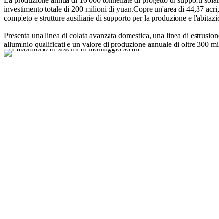
La produzione annua di 10.000 tonnellate di progetto di supporti sola
investimento totale di 200 milioni di yuan.Copre un'area di 44,87 acri, c
completo e strutture ausiliarie di supporto per la produzione e l'abitazi
Presenta una linea di colata avanzata domestica, una linea di estrusio
alluminio qualificati e un valore di produzione annuale di oltre 300 mi