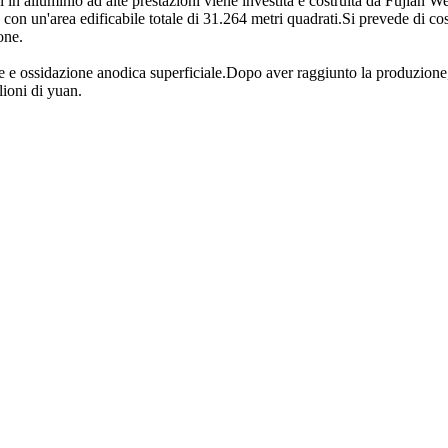
ri in alluminio ad alte prestazioni viene investita e costruita da Fuji
on un'area edificabile totale di 31.264 metri quadrati.Si prevede di costru
one.
ne e ossidazione anodica superficiale.Dopo aver raggiunto la produzione
lioni di yuan.