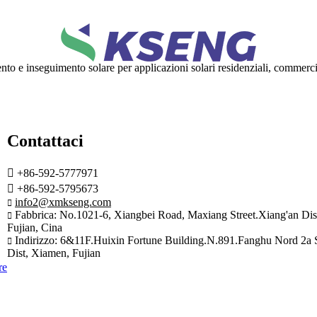
ento e inseguimento solare per applicazioni solari residenziali, commercia
Contattaci

+86-592-5777971

+86-592-5795673
info2@xmkseng.com

Fabbrica: No.1021-6, Xiangbei Road, Maxiang Street.Xiang'an Dis

Fujian, Cina
Indirizzo: 6&11F.Huixin Fortune Building.N.891.Fanghu Nord 2a S

Dist, Xiamen, Fujian
re