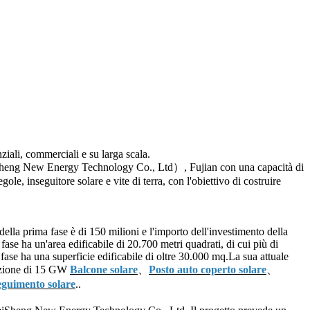
nziali, commerciali e su larga scala.
ng New Energy Technology Co., Ltd）, Fujian con una capacità di
e, inseguitore solare e vite di terra, con l'obiettivo di costruire
ella prima fase è di 150 milioni e l'importo dell'investimento della
ase ha un'area edificabile di 20.700 metri quadrati, di cui più di
a fase ha una superficie edificabile di oltre 30.000 mq.La sua attuale
duzione di 15 GW
Balcone solare
、
Posto auto coperto solare
、
eguimento solare
..