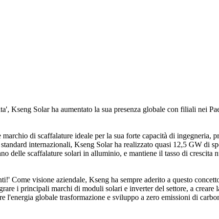
ta', Kseng Solar ha aumentato la sua presenza globale con filiali nei P
rchio di scaffalature ideale per la sua forte capacità di ingegneria, pr
standard internazionali, Kseng Solar ha realizzato quasi 12,5 GW di sped
o delle scaffalature solari in alluminio, e mantiene il tasso di crescita 
ndenti!' Come visione aziendale, Kseng ha sempre aderito a questo concet
ntegrare i principali marchi di moduli solari e inverter del settore, a crear
re l'energia globale trasformazione e sviluppo a zero emissioni di carbo