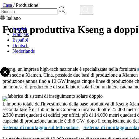
Casa
/
Produzione
Italiano
Forza produttiva Kseng a doppi
English
Français
Español
Deutsch
Nederlands
Kseng, un'impresa high-tech nazionale è specializzata nella fornitura
Con sede a Xiamen, Cina, possiede due basi di produzione a Xia
produzione annua fino a 10 GW.Integra cinque linee di produzione che cop
un'impresa di produzione di scaffalature solari con un'intera catena ind
L'importo totale dell'investimento della base produttiva di Kseng Xiame
seconda fase è di 150 milioni.Coprendo un'area di oltre 25.000 metri qu
2.500 metri quadrati di edifici per uffici, più di 14.000 metri quadrati 
capacità di produzione annuale è di 6 GW, dopo il completamento del
Sistema di montaggio sul tetto solare
、
Sistema di montaggio solar