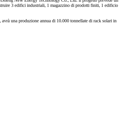
an WeiSheng New Energy Technology Co., Ltd. Il progetto prevede un
ire 3 edifici industriali, 1 magazzino di prodotti finiti, 1 edificio
, avrà una produzione annua di 10.000 tonnellate di rack solari in