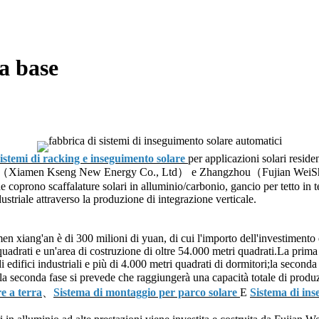
a base
sistemi di racking e inseguimento solare
per applicazioni solari reside
men（Xiamen Kseng New Energy Co., Ltd） e Zhangzhou（Fujian WeiShe
rono scaffalature solari in alluminio/carbonio, gancio per tetto in tegol
ustriale attraverso la produzione di integrazione verticale.
n xiang'an è di 300 milioni di yuan, di cui l'importo dell'investimento d
adrati e un'area di costruzione di oltre 54.000 metri quadrati.La prima f
di edifici industriali e più di 4.000 metri quadrati di dormitori;la second
la seconda fase si prevede che raggiungerà una capacità totale di pro
e a terra
、
Sistema di montaggio per parco solare
E
Sistema di ins